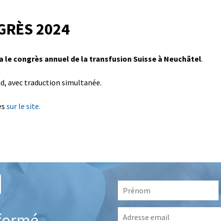
GRÈS 2024
ra le congrès annuel de la transfusion Suisse à Neuchâtel
.
d, avec traduction simultanée.
es
sur le site.
Prénom
*
Adresse
nformé