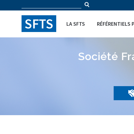
Rechercher
Panneau de gestion des cookies
Formulaire
SFTS
LA SFTS
RÉFÉRENTIELS 
de
recherche
Société F