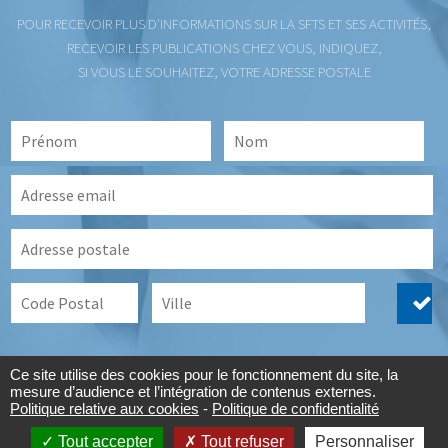
POUR RECEVOIR PLUS D'INFORMATIONS SUR LA SFTS ET SES ACTIVITÉS,
RECEVOIR LES PUBLICATIONS CHEZ VOUS, INDIQUEZ,
SI VOUS LE SOUHAITEZ, VOTRE ADRESSE POSTALE
Prénom
Nom
*
*
Adresse
email
*
Adresse
Code
Ville
Postal
Ce site utilise des cookies pour le fonctionnement du site, la
mesure d’audience et l’intégration de contenus externes.
Politique relative aux cookies
-
Politique de confidentialité
2026 © Europa Group -
Contact
-
Mentions légales
-
Cookies
-
Protection des
données
-
Manage my cookies
Tout accepter
Tout refuser
Personnaliser